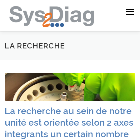
Aller
au
Menu
contenu
ACCUEIL
L’UNITÉ
LOGICIELS
INFOS
LA RECHERCHE
INTRANET
La recherche au sein de notre
unité est orientée selon 2 axes
integrants un certain nombre