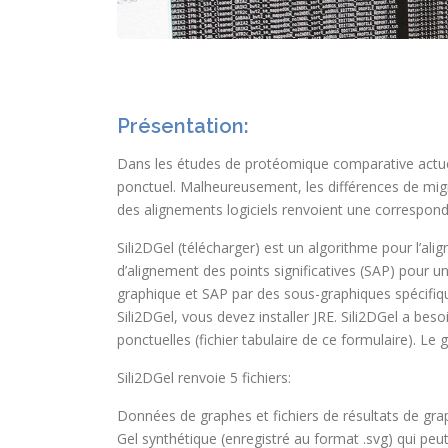
Présentation:
Dans les études de protéomique comparative actuel
ponctuel. Malheureusement, les différences de migrati
des alignements logiciels renvoient une corresponda
Sili2DGel (télécharger) est un algorithme pour l’al
d’alignement des points significatives (SAP) pour u
graphique et SAP par des sous-graphiques spécifique
Sili2DGel, vous devez installer JRE. Sili2DGel a beso
ponctuelles (fichier tabulaire de ce formulaire). Le
Sili2DGel renvoie 5 fichiers:
Données de graphes et fichiers de résultats de graph
Gel synthétique (enregistré au format .svg) qui peu