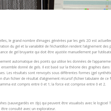
les, le grand nombre d’images générées par les gels 2D est actuelle
on du gel et la variabilité de l’échantillon rendent l’alignement des po
nce de gel bruyante qui doit être ajustée manuellement par l’utilisate
ignement automatique des points qui utilise les données de l’appariemen
n ensemble donné de gels. Il est basé sur la théorie des graphes dans
s. Les résultats sont renvoyés sous différentes formes (gel synthétique
in d’un fichier de résultat d’alignement récursif (fichier tabulaire de c
 gamma est compris entre 0 et 1; la force est comprise entre 0 et 2.
es (sauvegardés en .tlp) qui peuvent être visualisés avec le logiciel T
t être consulté avec un explorateur.